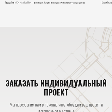
Гардеробная в ЖК «Maristella» — архитектурный акцент интерьера с эффектом витринного пространства
Гардеробная в
ЗАКАЗАТЬ ИНДИВИДУАЛЬНЫЙ
ПРОЕКТ
Мы перезвоним вам в течение часа, обсудим ваш проект и
договоримся о встрече