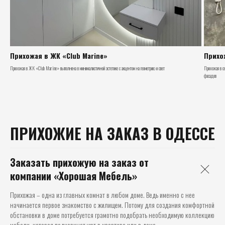
Прихожая в ЖК «Club Marine»
Прихо
Прихожая в ЖК «Club Marine» выполнена в минималистичной эстетике с акцентом на геометрию и свет
Прихожая в с
фасадов
ПРИХОЖИЕ НА ЗАКАЗ В ОДЕССЕ
Заказать прихожую на заказ от
компании «Хорошая Мебель»
Прихожая – одна из главных комнат в любом доме. Ведь именно с нее
начинается первое знакомство с жилищем. Потому для создания комфортной
обстановки в доме потребуется грамотно подобрать необходимую коллекцию
мебели, которая подчеркнет уют в квартире или в доме.