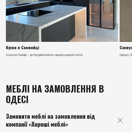
Кухня в Санжейці
Санву
Кухня в селі Санжейка — архітектурний мінімалізм з акцентом на масштаб та світло
Санвузол у Ж
МЕБЛІ НА ЗАМОВЛЕННЯ В
ОДЕСІ
Замовити меблі на замовлення від
компанії
«Хороші меблі»