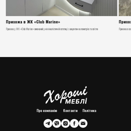
Прихожа в ЖК «Club Marine»
Прихо
Прихожа у ЖК «Club Marine» виконаний у мінімалістичній естетиці з акцентом на геометрію та світло
Прихожа в се
Про компанію
Контакти
Політика