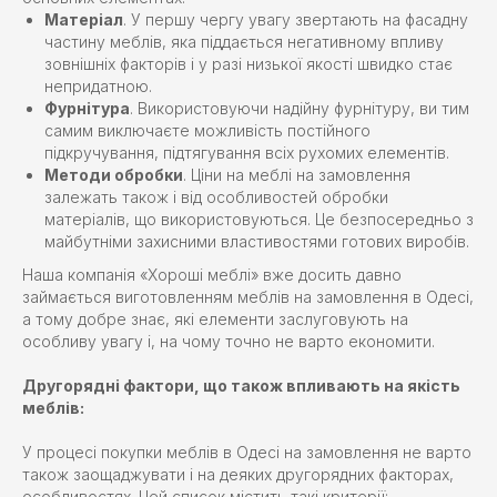
Матеріал
. У першу чергу увагу звертають на фасадну
частину меблів, яка піддається негативному впливу
зовнішніх факторів і у разі низької якості швидко стає
непридатною.
Фурнітура
. Використовуючи надійну фурнітуру, ви тим
самим виключаєте можливість постійного
підкручування, підтягування всіх рухомих елементів.
Методи обробки
. Ціни на меблі на замовлення
залежать також і від особливостей обробки
матеріалів, що використовуються. Це безпосередньо з
майбутніми захисними властивостями готових виробів.
Наша компанія «Хороші меблі» вже досить давно
займається виготовленням меблів на замовлення в Одесі,
а тому добре знає, які елементи заслуговують на
особливу увагу і, на чому точно не варто економити.
Другорядні фактори, що також впливають на якість
меблів:
У процесі покупки меблів в Одесі на замовлення не варто
також заощаджувати і на деяких другорядних факторах,
особливостях. Цей список містить такі критерії: