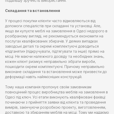
подальшу зручність використання.
Складання та встановлення
У процесі покупки клієнти часто відмовляються від
допомоги спеціалістів при складанні та установці. Але,
якщо ви купуєте меблі на замовлення в Одесі недорого в
розібраному вигляді, не рекомендується економити на
послугах кваліфікованих збирачів. У деяких випадках
заводські деталі та окремі комплектуючі доводиться
«підганяти» (підкручувати, підтягувати та інше) прямо на
місці. Не маючи належного досвіду та необхідних знань,
кожен клієнт ризикує неправильно зібрати вироби,
пошкодити окремі комплектуючі. Причому неправильно
виконане складання та встановлення може призвести до
деформації навіть найякісніших конструкцій.
Тому наша компанія пропонує своїм замовникам
повноцінний процес виробництва меблів на замовлення в
Одесі під ключ. Усі етапи виконують кваліфіковані фахівці:
починаючи з прийняття заявки від клієнта та проведення
вимірів, закінчуючи розробкою проекту, виготовленням,
доставкою та збиранням меблів на місці. Тому ми надаємо