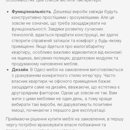
Функціональність
. Дешевші вироби завжди будуть
конструктивно простішими і зрозумілішими. Але це
зовсім не означає, що треба заощаджувати на
функціональності. Завдяки розвитку сучасних
технологій, вдається придбати конструкції, які здатні
створити справжній затишок та комфорт у будь-якому
приміщенні. Якщо йдеться про малогабаритну
квартиру, особливо важливо відмовитися від економії
на ящиках, висувних полицях, додаткових модулях та
продуманому наповненні меблів.
Дизайн
. В Одесі меблі на замовлення виготовляються
з урахуванням конкретного стилю інтер'єру. Часто
власник квартири чи офісного приміщення бажає
заощадити саме на дизайні, вважаючи, що естетика є
другорядним фактором. Однак це зовсім не так. Вам
жити з цими меблями не один день, а тому краще
вибирати такі вироби, які даруватимуть позитивні
емоції, починаючи з першого дня експлуатації.
Приймаючи рішення купити меблі на замовлення, в першу
чергу потрібно враховувати власні побажання та